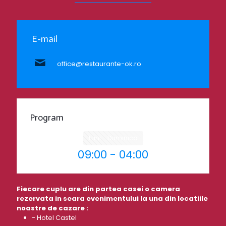
E-mail
office@restaurante-ok.ro
Program
Luni - Duminica
09:00 - 04:00
Fiecare cuplu are din partea casei o camera
rezervata in seara evenimentului la una din locatiile
noastre de cazare :
- Hotel Castel